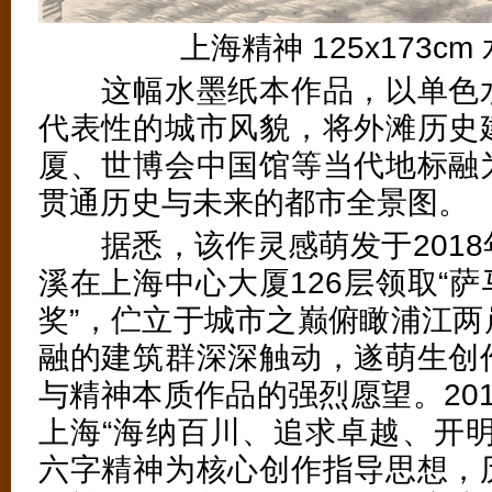
上海精神 125x173cm 
这幅水墨纸本作品，以单色水
代表性的城市风貌，将外滩历史
厦、世博会中国馆等当代地标融
贯通历史与未来的都市全景图。
据悉，该作灵感萌发于2018
溪在上海中心大厦126层领取“
奖”，伫立于城市之巅俯瞰浦江两
融的建筑群深深触动，遂萌生创
与精神本质作品的强烈愿望。20
上海“海纳百川、追求卓越、开明
六字精神为核心创作指导思想，