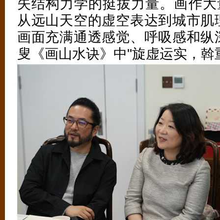
失结构力学的挺拔力量。画作大量
从远山天空的虚空表达到城市肌
画面充满通透感觉、呼吸感和纵
叟《画山水诀》中"旋虚运实，斡