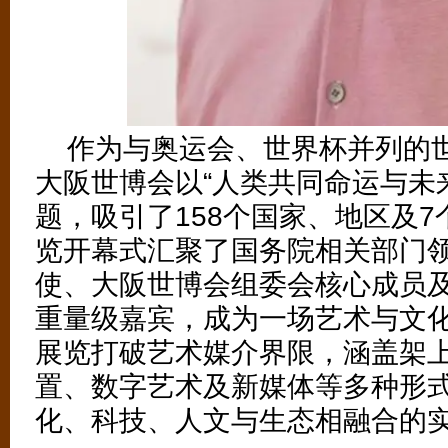
作为与奥运会、世界杯并列的
大阪世博会以“人类共同命运与未
题，吸引了158个国家、地区及
览开幕式汇聚了国务院相关部门
使、大阪世博会组委会核心成员
（4/6）
重量级嘉宾，成为一场艺术与文
展览打破艺术媒介界限，涵盖架
置、数字艺术及新媒体等多种形
化、科技、人文与生态相融合的