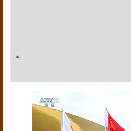
（1/6）