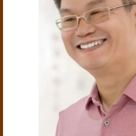
（3/6）