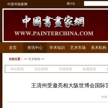
通行证
帐号
中国书画家网
首页
资讯中心
学术知识
艺术市场
美术机构
当前位置：
>>
艺术新闻
>>
本站新闻
综合新闻
市场新闻
收藏新闻
拍卖新闻
王清州受邀亮相大阪世博会国际
作者