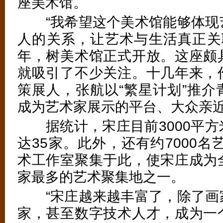
座美术馆。
“我希望这个美术馆能够体现
人的关系，让艺术与生活真正关联
年，树美术馆正式开放。这座颇
就吸引了不少关注。十几年来，
策展人，张航以“繁星计划”推介
成为艺术家展示的平台、大众亲
据统计，宋庄目前3000平方
达35家。此外，还有约7000名
术工作室聚集于此，使宋庄成为
家最多的艺术聚集地之一。
“宋庄越来越丰富了，除了画
家，甚至数字技术人才，成为一