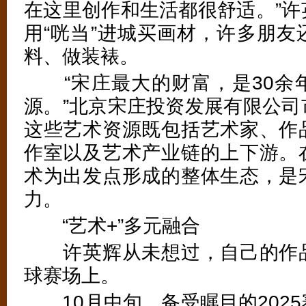
在这里创作和生活都很舒适。”许
用“咣当”进城买画材，许多朋友
料、做装裱。
“宋庄最大的财富，是30余
源。”北京宋庄投资发展有限公司
这些艺术资源既包括艺术家、作
作室以及艺术产业链的上下游。
术为出发点形成的整体生态，是
力。
“艺术+”多元融合
许英辉从未想过，自己的作品
球赛场上。
10月中旬，备受瞩目的2025