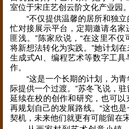
室位于宋庄艺创云阶文化产业园
“不仅提供温馨的居所和独立
忙对接展示平台，定期邀请名家
匪浅。”陈家欣说，“在这里不仅
将新想法转化为实践。”她计划在
生成式AI、编程艺术等数字工具
作。
“这是一个长期的计划，为青
际提供一个过渡。”苏冬飞说，驻
延续在校的创作和研究，也可以
再规划自己的发展路线。“这也是
契机，未来他们就更有可能留在宋