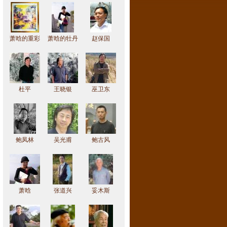
萧晗的重彩
萧晗的牡丹
赵保国
作品
作品
杜平
王晓银
巫卫东
鲍凤林
吴光甫
鲍古风
萧晗
张道兴
妥木斯