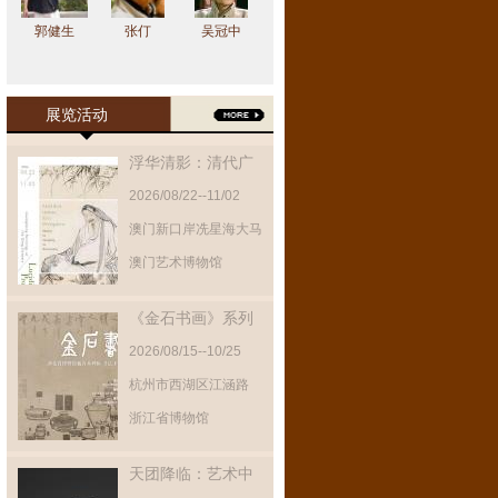
郭健生
张仃
吴冠中
展览活动
浮华清影：清代广
东绘画展
2026/08/22--11/02
澳门新口岸冼星海大马
路
澳门艺术博物馆
《金石书画》系列
展览第八期
2026/08/15--10/25
杭州市西湖区江涵路
300号之江文化中心
浙江省博物馆
天团降临：艺术中
的仙佛组合