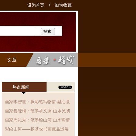
设为首页
/
加为收藏
文章
热点新闻
画家李智慧：执彩笔写物情·融心意
于丹青，国画作品赏析
画家穆晓梅：笔墨承文脉·山水见初
心、国画作品赏析
画家周礼秀：笔墨绘山河 山水寄情
怀
彩绘山河——杨基农书画藏品巡展