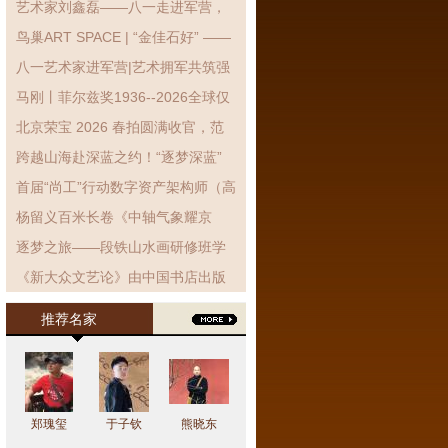
艺术家刘鑫磊——八一走进军营，
翰墨抒拥军情·丹青致敬子弟兵
鸟巢ART SPACE | “金佳石好” ——
金石拓片艺术展展览现场!
八一艺术家进军营|艺术拥军共筑强
军梦 笔墨丹青致敬子弟兵
马刚丨菲尔兹奖1936--2026全球仅
有3位女性获得
北京荣宝 2026 春拍圆满收官，范
曾封面力作《东坡得砚》高价领衔
跨越山海赴深蓝之约！“逐梦深蓝”
海洋强国主题设计巡展银川站启幕
首届“尚工”行动数字资产架构师（高
级）能力提升培训-文化艺术行业定
杨留义百米长卷《中轴气象耀京
制班开班仪式暨第一次集中授课...
华》暨京城胜景展在京举行
逐梦之旅——段铁山水画研修班学
员作品展在北京开幕
《新大众文艺论》由中国书店出版
社出版发行
推荐名家
郑瑰玺
于子钦
熊晓东