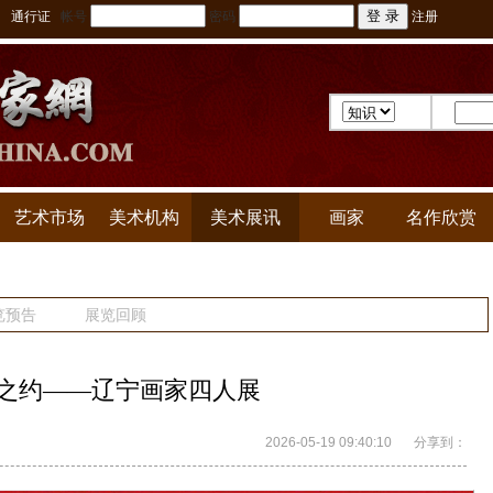
通行证
帐号
密码
注册
艺术市场
美术机构
美术展讯
画家
名作欣赏
览预告
展览回顾
之约——辽宁画家四人展
2026-05-19 09:40:10
分享到：