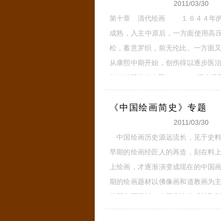
2011/03/30
第十章 清代绘画 １６４４年的
成熟，入主中原后，一方面使用高压
松，蓄意罗织，前无伦比。一方面
从康熙中期开始，创伤得以逐步医
都超过明代的水平。 明末遗民知
嘉年间兴起的江浙汉学对宋学的反
《中国绘画简史》专题
化虽与政治脱节，但
全文
2011/03/30
中国绘画历史源远流长，见于史料
早期的绘画经匠人的再造，刻在料
上绘画，才逐渐演变成现在的中国画
期的绘画题材以佛像画和道教画为
绘画主要题材。由于唐诗的成就和
人画兴起的开端。 五代的山水画