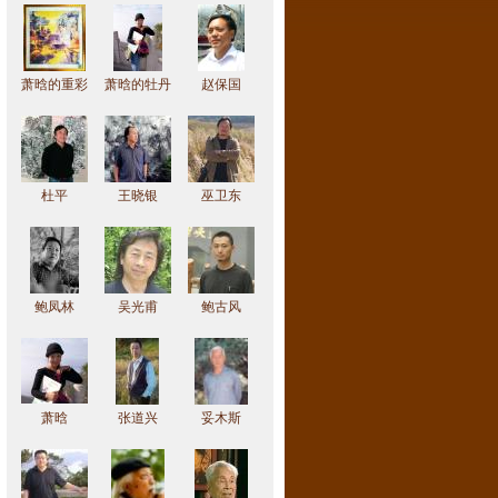
萧晗的重彩
萧晗的牡丹
赵保国
作品
作品
杜平
王晓银
巫卫东
鲍凤林
吴光甫
鲍古风
萧晗
张道兴
妥木斯