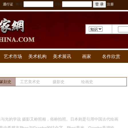
通行证
帐号
密码
注册
艺术市场
美术机构
美术展讯
画家
名作欣赏
篆刻史
工艺美术史
摄影史
绘画史
由来与光的学说 摄影又称照相，俗称拍照。日本则是引用中国古代绘画
，是由希腊文Phos与Grapho的结合字。Phos是光，Grapho是描绘，