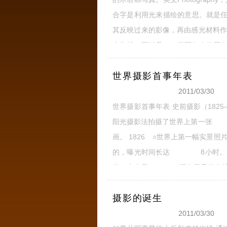
合字是利用光来描绘的意思。就是
其反映过来的影像，再由感光材料
上兴起，不过是二、三百年来的历
也不过是近百年来的韵事。但是研
世界摄影首事年表
「光」
全文
2011/03/30
世界摄影首事年表 史前摄影（1825—
阳光摄影法拍摄了世界上第一
画。 1826 ○世界上第一幅实
的，曝光时间长达 8小时。
片，大小是25mm2，现存最早的负片
摄影的诞生
2011/03/30