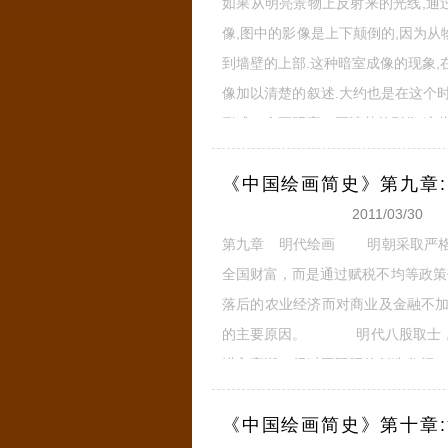
如果从明亮景物上反射来的光线,通
像,图中的影像是上下颠倒的,因为从
到墙壁的上部.这种暗室成像的现象,在古代
像加以清楚的叙述.大约也是在这个时
形成一个更明亮、更清楚的影像.这些
有些至今仍然留存着.到17世纪,一些小的
《中国绘画简史》第九章
2011/03/30
第九章 明代绘画 明朝采取严格
全国财富，而是通过赋税不均等政
落后的农业经济而对商业及金融不
的主要原因。 明代八股取士，程
进入高潮。经过王阳明的创造发挥，
知”，而是提出“心即宇宙，宇宙即心
《中国绘画简史》第十章