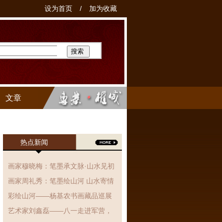
设为首页
/
加为收藏
文章
热点新闻
画家穆晓梅：笔墨承文脉·山水见初
心、国画作品赏析
画家周礼秀：笔墨绘山河 山水寄情
怀
彩绘山河——杨基农书画藏品巡展
艺术家刘鑫磊——八一走进军营，
翰墨抒拥军情·丹青致敬子弟兵