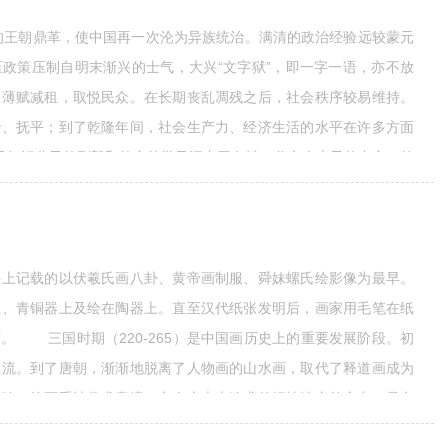
王朝鼎革，使中国再一次沦为异族统治。满清的政治经验远较蒙元
政策压制自明末渐兴的士气，大兴“文字狱”，即一字一语，亦不放
又薄赋减租，取悦民众。在长期丧乱凋残之后，社会秩序较易维持。
治、抚平；到了乾隆年间，社会生产力、经济生活的水平在许多方面
识分子的刚毅和笃实的学风深中于有清一代文人士子的内心。乾
叛导源于明遗民，但又渐次失去了宋儒以天下为己任的精神。学术文
上记载的以伏羲氏画八卦、黄帝画制服、舜妹螺氏绘影像为最早。
上、青铜器上及绘在陶器上。直至汉代纸张发明后，画家用毛笔在纸
。 三国时期（220-265）是中国画历史上的重要发展阶段。初
主流。到了唐朝，渐渐地脱离了人物画的山水画，取代了释道画成为
影响，绘画重情趣求意境，文人士大夫追求的抒情性空前突出，是文
不但改变了晋唐时期空勾无皴的初级程式，并且有了皴染完备的山