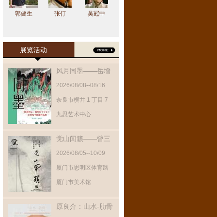
郭健生
张仃
吴冠中
展览活动
风月同墨——岳增
光中国画作品展
2026/08/08--08/16
奈良市横井 1 丁目 7-
11 1 階‌
九思艺术中心
觉山闻籁——曾三
凯书画作品展
2026/08/05--10/09
厦门市思明区体育路
95号
厦门市美术馆
原良介：山水-肋骨