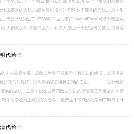
过一个小孔进入一个暗室,便可在对面墙壁上,形成一个暗淡的景物影
物体上部来的光线,只能照射到墙壁的下部,从下部来的光线,只能照射
就已经知道了.1558年,G·波儿塔(GiovanniPorta)就曾对暗室成
候,人们就发现,将墙壁上的小孔挖大,装上一个望远镜的镜头,便可以
作为暗室用的房子,主要是设在公共建筑里,或公园里,以供人们观赏.
便于携带的暗箱(cameraobscura),常被用来
全文
:明代绘画
的中央集权制度，施政方针并不着重于扶持先进的经济，从而增益
策保护落后的经济，以均衡的姿态维持王朝的安全。 这种维护
加发展的做法，正是中国在世界范围由先进的汉唐演变为落后的明清
朱理学成为正统的官方哲学。但产生于宋代的心学到了明代中叶
这种思想已经形成一个完整的体系。心学不象理学那样强调“格物致
”，认为最完备彻底的“理”源自人之内心，而与读书识理义了无
全文
:清代绘画