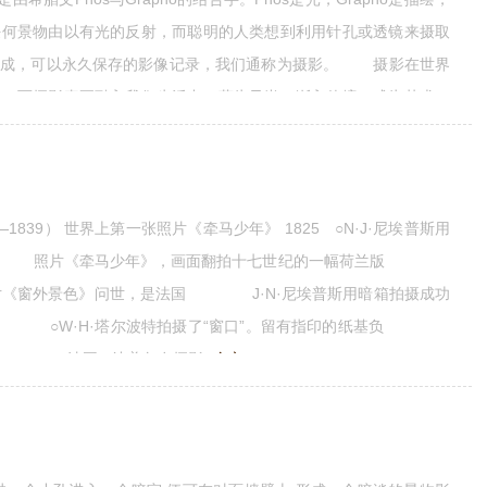
任何景物由以有光的反射，而聪明的人类想到利用针孔或透镜来摄取
作成，可以永久保存的影像记录，我们通称为摄影。 摄影在世界
史，而摄影真正融入我们生活中，蔚为风尚，渐入佳境，成为艺术，
究起来，对于摄影有关光学的问题，可以追溯甚远且广。我们先说
1839） 世界上第一张照片《牵马少年》 1825 ○N·J·尼埃普斯用
张 照片《牵马少年》，画面翻拍十七世纪的一幅荷兰版
景照片《窗外景色》问世，是法国 J·N·尼埃普斯用暗箱拍摄成功
 ○W·H·塔尔波特拍摄了“窗口”。留有指印的纸基负
。 1837○法国L·达盖尔在摄影
全文