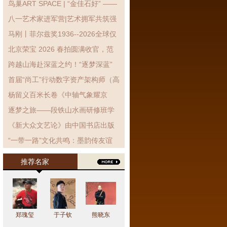
鸟巢ART SPACE | “金佳石好” ——
金石拓片艺术展展览现场!
八一艺术家进军营|艺术拥军共筑强
军梦 笔墨丹青致敬子弟兵
马刚丨菲尔兹奖1936--2026全球仅
有3位女性获得
北京荣宝 2026 春拍圆满收官，范
曾封面力作《东坡得砚》高价领衔
跨越山海赴深蓝之约！“逐梦深蓝”
海洋强国主题设计巡展银川站启幕
首届“尚工”行动数字资产架构师（高
级）能力提升培训-文化艺术行业定
杨留义百米长卷《中轴气象耀京
制班开班仪式暨第一次集中授课...
华》暨京城胜景展在京举行
逐梦之旅——段铁山水画研修班学
员作品展在北京开幕
《新大众文艺论》由中国书店出版
社出版发行
“一带一路”文化共鸣：墨韵传友谊
花鸟寄情缘——在吉隆坡隆重开幕
推荐名家
郑瑰玺
于子钦
熊晓东