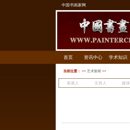
中国书画家网
首页
资讯中心
学术知识
当前位置：
>>
艺术新闻
>>
策展人
主持人
媒体