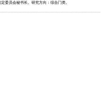
定委员会秘书长。研究方向：综合门类。