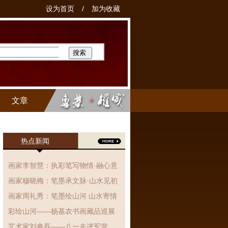
设为首页
/
加为收藏
文章
热点新闻
画家李智慧：执彩笔写物情·融心意
于丹青，国画作品赏析
画家穆晓梅：笔墨承文脉·山水见初
心、国画作品赏析
画家周礼秀：笔墨绘山河 山水寄情
怀
彩绘山河——杨基农书画藏品巡展
艺术家刘鑫磊——八一走进军营，