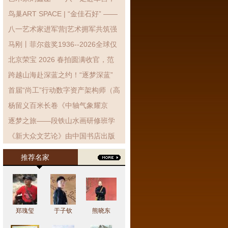
翰墨抒拥军情·丹青致敬子弟兵
鸟巢ART SPACE | “金佳石好” ——
金石拓片艺术展展览现场!
八一艺术家进军营|艺术拥军共筑强
军梦 笔墨丹青致敬子弟兵
马刚丨菲尔兹奖1936--2026全球仅
有3位女性获得
北京荣宝 2026 春拍圆满收官，范
曾封面力作《东坡得砚》高价领衔
跨越山海赴深蓝之约！“逐梦深蓝”
海洋强国主题设计巡展银川站启幕
首届“尚工”行动数字资产架构师（高
级）能力提升培训-文化艺术行业定
杨留义百米长卷《中轴气象耀京
制班开班仪式暨第一次集中授课...
华》暨京城胜景展在京举行
逐梦之旅——段铁山水画研修班学
员作品展在北京开幕
《新大众文艺论》由中国书店出版
社出版发行
推荐名家
郑瑰玺
于子钦
熊晓东