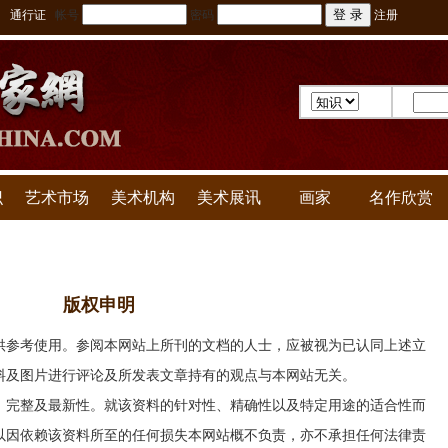
通行证
帐号
密码
注册
识
艺术市场
美术机构
美术展讯
画家
名作欣赏
版权申明
供参考使用。参阅本网站上所刊的文档的人士，应被视为已认同上述立
料及图片进行评论及所发表文章持有的观点与本网站无关。
、完整及最新性。就该资料的针对性、精确性以及特定用途的适合性而
以因依赖该资料所至的任何损失本网站概不负责，亦不承担任何法律责