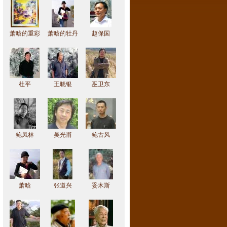
萧晗的重彩
萧晗的牡丹
赵保国
作品
作品
杜平
王晓银
巫卫东
鲍凤林
吴光甫
鲍古风
萧晗
张道兴
妥木斯