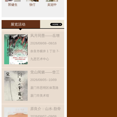
郭健生
张仃
吴冠中
展览活动
风月同墨——岳增
光中国画作品展
2026/08/08--08/16
奈良市横井 1 丁目 7-
11 1 階‌
九思艺术中心
觉山闻籁——曾三
凯书画作品展
2026/08/05--10/09
厦门市思明区体育路
95号
厦门市美术馆
原良介：山水-肋骨
2026/08/07--09/06