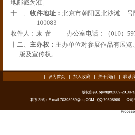
地邮戳为准。
十一、
收件地址：
北京市朝阳区北沙滩一号
100083
收件人：康
蕾
办公室电话：（
010
）
59
十二、
主办权：
主办单位对参展作品有展览
版及宣传权。
|
设为首页
|
加入收藏
|
关于我们
|
联系
版权所有Copyright2009-2010Pain
联系方式：E-mail:70308989@qq.COM
QQ:70308989
公司电
Processe