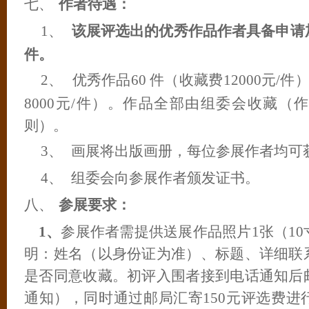
七、
作者待遇：
1
、
该展评选出的优秀作品作者具备申请
件。
2
、
优秀作品
60
件（收藏费
12000
元
/
件
8000
元
/
件）。作品全部由组委会收藏（作
则）。
3
、
画展将出版画册，每位参展作者均可
4
、
组委会向参展作者颁发证书。
八、
参展要求：
1
、
参展作者需提供送展作品照片
1
张（
10
明：姓名（以身份证为准）、标题、详细联
是否同意收藏。初评入围者接到电话通知后
通知），同时通过邮局汇寄
150
元评选费进