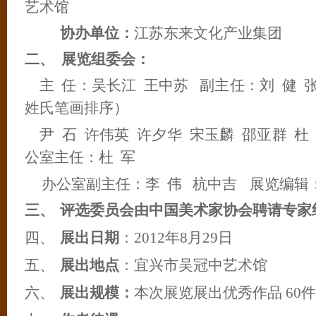
艺术馆
协办单位：
江苏东来文化产业集团
二、
展览组委会：
主
任：吴长江
王中苏
副主任：刘
健
姓氏笔画排序）
尹
石
许伟英
许夕华
宋玉麟
邵亚群
杜
公室主任：杜
军
办公室副主任：李
伟
杭中吉
展览编辑
三、
评选委员会由中国美术家协会聘请专家
四、
展出日期
：
2012
年
8
月
29
日
五、
展出地点
：宜兴市吴冠中艺术馆
六、
展出规模：
本次展览展出优秀作品
60
件