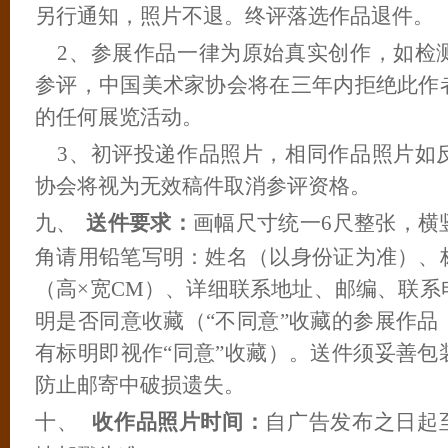
另行通知，照片不退。终评落选作品退件。
2
、参展作品一律为原始真实创作，如检
参评，中国美术家协会将在三年内拒绝此作
的任何展览活动。
3
、初评投递作品照片，相同作品照片如
协会将视为无效稿件取消参评资格。
九、
送件要求：
画幅尺寸统一
6
尺整张，横
角请用铅笔写明：姓名（以身份证为准）、
（高×宽
CM
）、详细联系地址、邮编、联系
明是否同意收藏（“不同意”收藏的参展作品
有标明即视作“同意”收藏）。送件须妥善包
防止邮寄中破损遗失。
十、
收作品照片时间：
自广告发布之日起