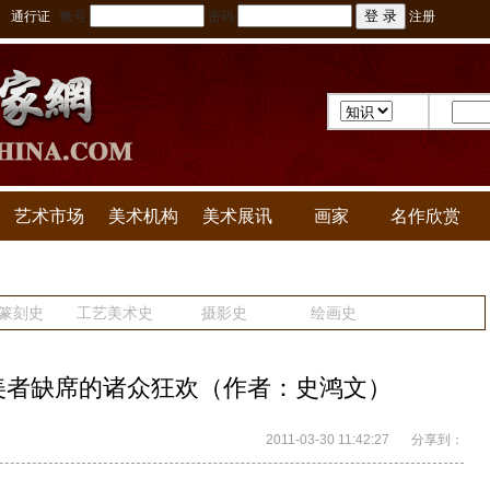
通行证
帐号
密码
注册
艺术市场
美术机构
美术展讯
画家
名作欣赏
篆刻史
工艺美术史
摄影史
绘画史
美者缺席的诸众狂欢（作者：史鸿文）
2011-03-30 11:42:27
分享到：