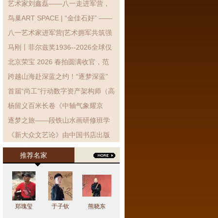
艺术家刘鑫磊——八一走进军营，
翰墨抒拥军情·丹青致敬子弟兵
鸟巢ART SPACE | “金佳石好” ——
金石拓片艺术展展览现场!
八一艺术家进军营|艺术拥军共筑强
军梦 笔墨丹青致敬子弟兵
马刚丨菲尔兹奖1936--2026全球仅
有3位女性获得
北京荣宝 2026 春拍圆满收官，范
曾封面力作《东坡得砚》高价领衔
跨越山海赴深蓝之约！“逐梦深蓝”
海洋强国主题设计巡展银川站启幕
首届“尚工”行动数字资产架构师（高
级）能力提升培训-文化艺术行业定
杨留义百米长卷《中轴气象耀京
制班开班仪式暨第一次集中授课...
华》暨京城胜景展在京举行
逐梦之旅——段铁山水画研修班学
员作品展在北京开幕
《新大众文艺论》由中国书店出版
社出版发行
推荐名家
郑瑰玺
于子钦
熊晓东