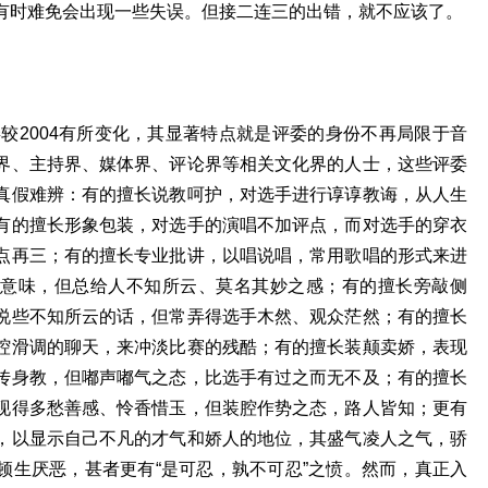
有时难免会出现一些失误。但接二连三的出错，就不应该了。
委较2004有所变化，其显著特点就是评委的身份不再局限于音
界、主持界、媒体界、评论界等相关文化界的人士，这些评委
真假难辨：有的擅长说教呵护，对选手进行谆谆教诲，从人生
有的擅长形象包装，对选手的演唱不加评点，而对选手的穿衣
点再三；有的擅长专业批讲，以唱说唱，常用歌唱的形式来进
意味，但总给人不知所云、莫名其妙之感；有的擅长旁敲侧
说些不知所云的话，但常弄得选手木然、观众茫然；有的擅长
腔滑调的聊天，来冲淡比赛的残酷；有的擅长装颠卖娇，表现
传身教，但嘟声嘟气之态，比选手有过之而无不及；有的擅长
现得多愁善感、怜香惜玉，但装腔作势之态，路人皆知；更有
，以显示自己不凡的才气和娇人的地位，其盛气凌人之气，骄
顿生厌恶，甚者更有“是可忍，孰不可忍”之愤。然而，真正入