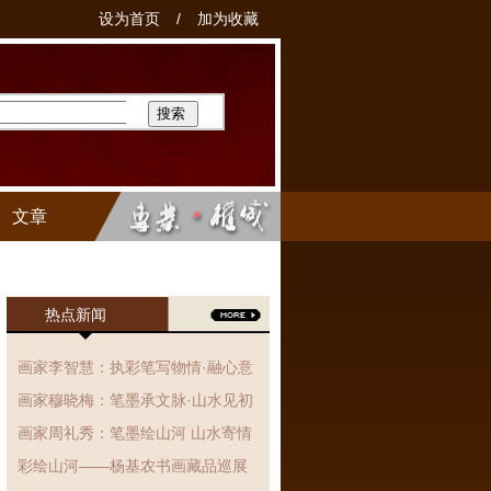
设为首页
/
加为收藏
文章
热点新闻
画家李智慧：执彩笔写物情·融心意
于丹青，国画作品赏析
画家穆晓梅：笔墨承文脉·山水见初
心、国画作品赏析
画家周礼秀：笔墨绘山河 山水寄情
怀
彩绘山河——杨基农书画藏品巡展