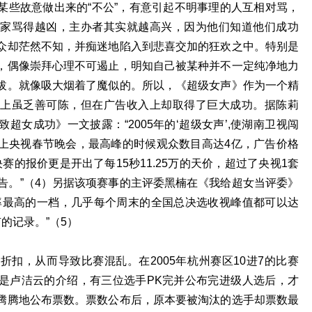
某些故意做出来的“不公”，有意引起不明事理的人互相对骂，
家骂得越凶，主办者其实就越高兴，因为他们知道他们成功
众却茫然不知，并痴迷地陷入到悲喜交加的狂欢之中。特别是
，偶像崇拜心理不可遏止，明知自己被某种并不一定纯净地力
拔。就像吸大烟着了魔似的。所以，《超级女声》作为一个精
上虽乏善可陈，但在广告收入上却取得了巨大成功。据陈莉
超女成功》一文披露：“2005年的‘超级女声’,使湖南卫视闯
赶上央视春节晚会，最高峰的时候观众数目高达4亿，广告价格
决赛的报价更是开出了每15秒11.25万的天价，超过了央视1套
告。”（4）另据该项赛事的主评委黑楠在《我给超女当评委》
率最高的一档，几乎每个周末的全国总决选收视峰值都可以达
的记录。”（5）
扣，从而导致比赛混乱。在2005年杭州赛区10进7的比赛
是卢洁云的介绍，有三位选手PK完并公布完进级人选后，才
腾腾地公布票数。票数公布后，原本要被淘汰的选手却票数最