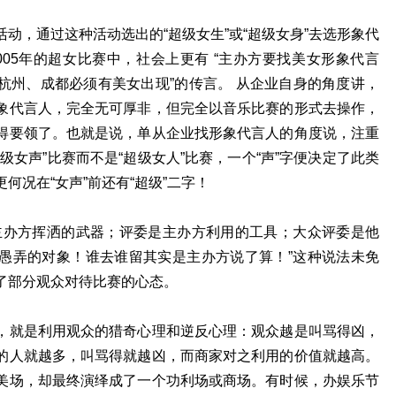
动，通过这种活动选出的“超级女生”或“超级女身”去选形象代
05年的超女比赛中，社会上更有 “主办方要找美女形象代言
杭州、成都必须有美女出现”的传言。 从企业自身的角度讲，
象代言人，完全无可厚非，但完全以音乐比赛的形式去操作，
得要领了。也就是说，单从企业找形象代言人的角度说，注重
级女声”比赛而不是“超级女人”比赛，一个“声”字便决定了此类
何况在“女声”前还有“超级”二字！
主办方挥洒的武器；评委是主办方利用的工具；大众评委是他
愚弄的对象！谁去谁留其实是主办方说了算！”这种说法未免
了部分观众对待比赛的心态。
，就是利用观众的猎奇心理和逆反心理：观众越是叫骂得凶，
的人就越多，叫骂得就越凶，而商家对之利用的价值就越高。
美场，却最终演绎成了一个功利场或商场。有时候，办娱乐节