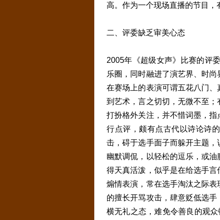
高。作为一个现场直播的节目，
二、评委缺乏审美心态
2005年《超级女声》比赛的评
乐圈，同时融进了演艺界、时尚
在赛场上的表演可谓五花八门、
到艺术，言之切切，无微不至；
打扮格外关注，并不惜词墨，指
行点评，颇有点古代以诗论诗的
击，碍于选手面子而躲开主题，
幽默调侃，以轻松的逗乐，或油
得天真活泼，似乎是在给选手言
煽情表演，常在选手淘汰之际表
的擅长开骂攻击，肆意贬低选手
横无礼之态，难免令善良的观众