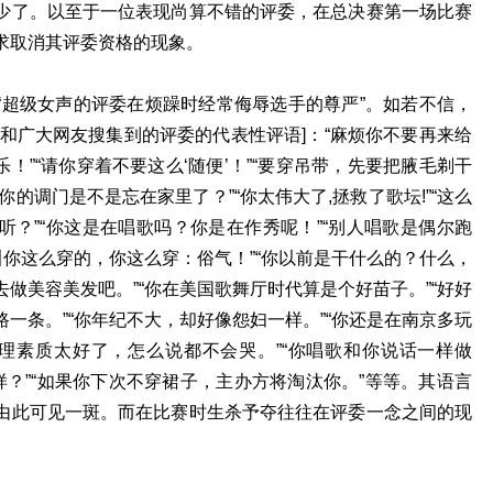
少了。以至于一位表现尚算不错的评委，在总决赛第一场比赛
求取消其评委资格的现象。
“超级女声的评委在烦躁时经常侮辱选手的尊严”。如若不信，
和广大网友搜集到的评委的代表性评语]：“麻烦你不要再来给
乐！”“请你穿着不要这么‘随便’！”“要穿吊带，先要把腋毛剃干
“你的调门是不是忘在家里了？”“你太伟大了,拯救了歌坛!”“这么
？”“你这是在唱歌吗？你是在作秀呢！”“别人唱歌是偶尔跑
叫你这么穿的，你这么穿：俗气！”“你以前是干什么的？什么，
做美容美发吧。”“你在美国歌舞厅时代算是个好苗子。”“好好
一条。”“你年纪不大，却好像怨妇一样。”“你还是在南京多玩
心理素质太好了，怎么说都不会哭。”“你唱歌和你说话一样做
样？”“如果你下次不穿裙子，主办方将淘汰你。”等等。其语言
由此可见一斑。而在比赛时生杀予夺往往在评委一念之间的现