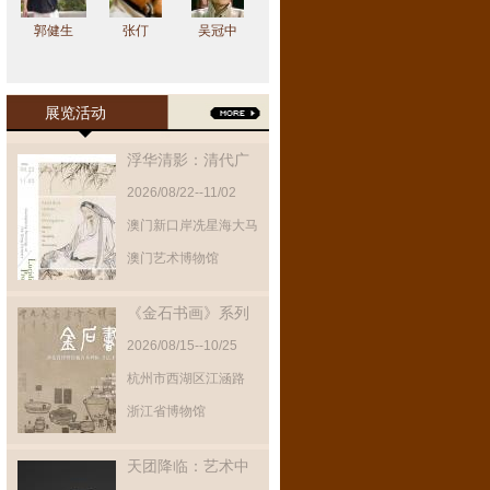
郭健生
张仃
吴冠中
展览活动
浮华清影：清代广
东绘画展
2026/08/22--11/02
澳门新口岸冼星海大马
路
澳门艺术博物馆
《金石书画》系列
展览第八期
2026/08/15--10/25
杭州市西湖区江涵路
300号之江文化中心
浙江省博物馆
天团降临：艺术中
的仙佛组合