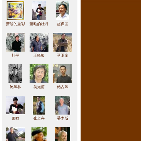
萧晗的重彩
萧晗的牡丹
赵保国
作品
作品
杜平
王晓银
巫卫东
鲍凤林
吴光甫
鲍古风
萧晗
张道兴
妥木斯