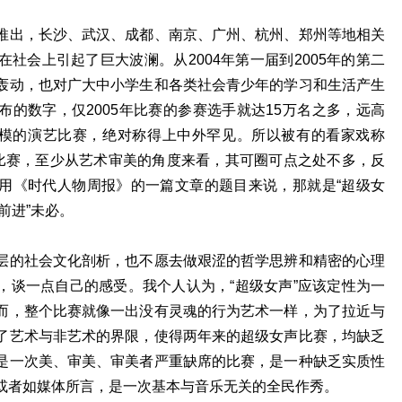
推出，长沙、武汉、成都、南京、广州、杭州、郑州等地相关
社会上引起了巨大波澜。从2004年第一届到2005年的第二
轰动，也对广大中小学生和各类社会青少年的学习和生活产生
的数字，仅2005年比赛的参赛选手就达15万名之多，远高
大规模的演艺比赛，绝对称得上中外罕见。所以被有的看家戏称
个比赛，至少从艺术审美的角度来看，其可圈可点之处不多，反
用《时代人物周报》的一篇文章的题目来说，那就是“超级女
“前进”未必。
层的社会文化剖析，也不愿去做艰涩的哲学思辨和精密的心理
，谈一点自己的感受。我个人认为，“超级女声”应该定性为一
而，整个比赛就像一出没有灵魂的行为艺术一样，为了拉近与
了艺术与非艺术的界限，使得两年来的超级女声比赛，均缺乏
是一次美、审美、审美者严重缺席的比赛，是一种缺乏实质性
或者如媒体所言，是一次基本与音乐无关的全民作秀。