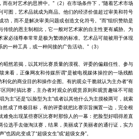
而在对艺术的思辨中。”（2）在市场条件下，“随着艺术市场
利可图，艺术品就成为商品。他们的经济价值超过审美和符号
成功，而不是解决审美问题或创造文化符号。”而“组织赞助是
与传统的恩主制相比，它一般对艺术家的自主性更有威胁。为
术家必须尊奉常常是极为繁缛的标准。艺术品可能被用于体现
系的一种工具，或一种间接的广告活动。”（3）
的昭然若揭，以其对比赛质量的漠视、评委的偏颇任性、参与
牍来看，正像网友和传媒所谓“是被电视媒体操控的一场残酷
为功利化的商业目的和操作企图。有的观众干脆就认为主办者“有
赛区同时搞比赛，主办者对观众的观赏原则和观赏趣味不可能
唱为主”还是“以脸型为主”或者以其他什么为主摸棱两可，就索
”自然成了终极目标，有的评委就把比赛宗旨搁置一边，完全根
就难免出现某些赛区比赛时那惊人的一幕：把脸型好唱得差直
两位选手去做淘汰赛，结果，美丽成了美丽者的通行证，实力
”也因此变成了“超级女生”或“超级女身”。