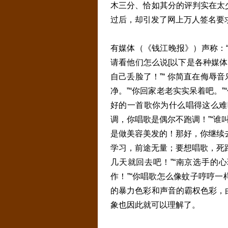
木三分、恰如其分的评判实在太
过后，却引发了网上万人签名要
有媒体（《钱江晚报》）声称：
请看他们怎么说[以下是各种媒体
自己丢脸了！”“ 你简直在侮辱音
净。”“你回家老老实实呆着吧。”
好的一首歌你为什么唱得这么难听
调，你唱歌是偶尔不跑调！”“谁
是做美容美发的！那好，你继续去
学习，前途无量；要想唱歌，死路
几天就回去吧！”“南京选手的
作！”“你唱歌怎么像蚊子哼哼一
的暴力色彩和声音的霸权色彩，
象也因此就可以理解了。