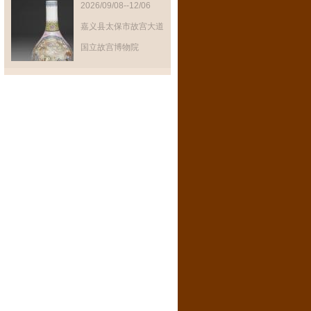
2026/09/08--12/06
嘉义县太保市故宫大道
888号
国立故宫博物院