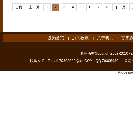
界论上理
全文
首页
上一页
1
2
3
4
5
6
7
8
下一页
|
设为首页
|
加入收藏
|
关于我们
|
联系
版权所有Copyright2009-2010Pain
联系方式：E-mail:70308989@qq.COM
QQ:70308989
公司电
Processe