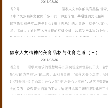
2011/03/30
潘立勇 二、儒家人文精神的美育品格 儒家人文精神
了中华民族精神文化两千多年的一种主导性、共通性的文化精神，
根本指归和基本工夫是什么?用《周易》的元典说，就是“人文化
些，那就是：通过艺术与道德的有机交融，以感受与体验为中介
是儒家人文精神的美育品格。 海外一些著名的华裔学者对中华人
完全一致，但他们对中华人文精神的最基本特色的概括，却是大
儒家人文精神的美育品格与化育之道（三）
内在的或内
全文
2011/03/30
潘立勇 理学家追求的理想境界以及实现这种境界的工夫，都深
是“乐”的境界和“乐”的工夫。王阳明曾说：“洒落为吾心之体，敬
5《答舒国用》)“洒落为吾心之体”即“乐是心之本体”，洒落与敬
夫的关系。说敬畏为洒落的工夫，这还只揭示了宋明理学修养工
对待而言时所强调的；宋明理学人生境界的修养工夫还有另一面，
夫，通过“洒落”工夫达到“洒落”的境界。因此，理学家们都非常强