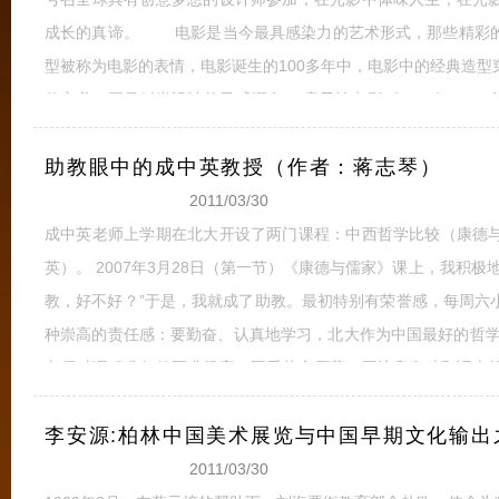
成长的真谛。 电影是当今最具感染力的艺术形式，那些精彩的
型被称为电影的表情，电影诞生的100多年中，电影中的经典造
的审美，更是时尚设计的灵感源泉。 章子怡电影《2046》 
典型的中国人物造型也成为设计师创造的灵感，并引发旗袍在生
助教眼中的成中英教授（作者：蒋志琴）
2011/03/30
成中英老师上学期在北大开设了两门课程：中西哲学比较（康德
英）。 2007年3月28日（第一节）《康德与儒家》课上，我积
教，好不好？”于是，我就成了助教。最初特别有荣誉感，每周六
种崇高的责任感：要勤奋、认真地学习，北大作为中国最好的哲学
老师对课程准备的要求很高：要看英文原著、要注意多种翻译本
伽达玛、蒯英等的研究成果；每周要写paper，每节课要提出问题
李安源:柏林中国美术展览与中国早期文化输出
2011/03/30