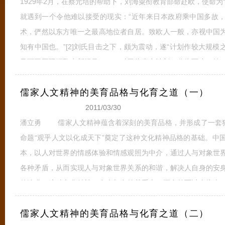
1929年2月，在蔡元培的帮助下，刘海粟衔教育部命赴欧，使命为“
就遇到一个令他难以接受的现实：“近年来日本政府乘中国多故
术，俨然以东方唯一之最高地位者自居。致欧人一般，亦视中国
知有中国也。”[2]刘氏目击之下，颇为震动，遂“计划作较大规
又可开国际酬酢之新纪录。……对于此事之计划，分为两步：第
第二步与欧洲各国订约交换展览。”[3]刘海粟非常清楚，在西方
儒家人文精神的美育品格与化育之道（一）
持，才可能具有影响力。而对他而言，说
全文
2011/03/30
潘立勇 儒家人文精神蕴含着深刻的美育品格，并形成了一套独
命题“观乎人文以化成天下”奠定了这种文化精神品格的基础。中
本，以人对世界的情感体验和情感观照为中介，通过人与对象世
各种矛盾，从而实现人与对象世界关系的和谐，解决人自身的安
的追求。这种文化精神，在人与自然关系上，顺自然而以人为本
本；在人与自我关系上，重体验而以乐为本。“循天道，尚人文”的
儒家人文精神的美育品格与化育之道（二）
界以及“崇礼乐，赞化育”的
全文