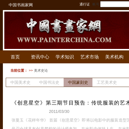
通行证
帐号
中国书画家网
首页
资讯中心
学术知识
艺术市场
美术机构
当前位置：
>>
美术史论
中国美术史
中国书法史
中国篆刻史
工艺美术史
建筑史
版画史
《创意星空》第三期节目预告：传统服装的艺
2011/03/30
张曼玉《花样年华》 首届《创意星空》即将以电影中的服装造型
号召全球具有创意梦想的设计师参加，在光影中体味人生，在光